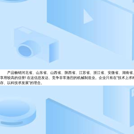
产品畅销河北省、山东省、山西省、陕西省、江苏省、浙江省、安微省、湖南省、
享用较高的信誉! 在这信息发达、竞争非常激烈的机械制造业。企业只有在“技术上
存、以科技求发展”的理念。