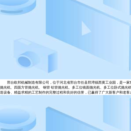
邢台欧邦机械制造有限公司，位于河北省邢台市任县邢湾镇西黄工业园，是一家集
抛光机、四面方管抛光机、 铜管 铝管抛光机、多工位镜面抛光机、多工位卧式抛光
造设备、精益求精的工艺制作的完整过程和良好的信誉，已赢得了广大新客户和老客