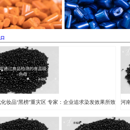
入口
化妆品“黑榜”重灾区 专家：企业追求染发效果所致
河