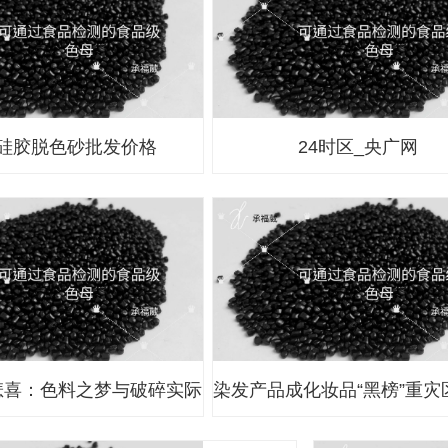
硅胶脱色砂批发价格
24时区_央广网
悲喜：色料之梦与破碎实际
染发产品成化妆品“黑榜”重灾