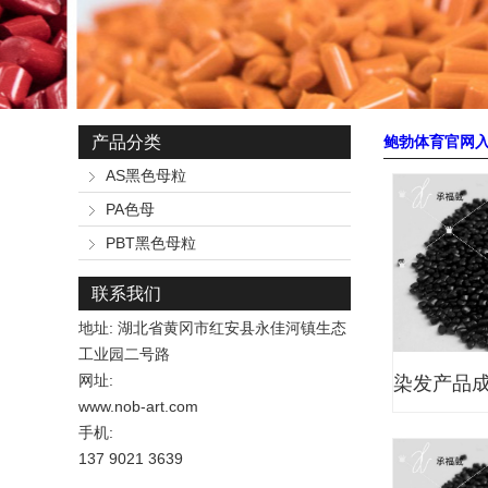
产品分类
鲍勃体育官网
AS黑色母粒
PA色母
PBT黑色母粒
联系我们
地址:
湖北省黄冈市红安县永佳河镇生态
工业园二号路
网址:
染发产品成
www.nob-art.com
手机:
137 9021 3639