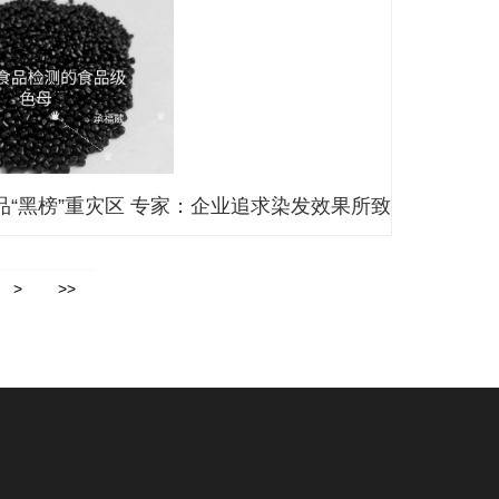
“黑榜”重灾区 专家：企业追求染发效果所致
>
>>