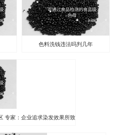
色料洗钱违法吗判几年
区 专家：企业追求染发效果所致