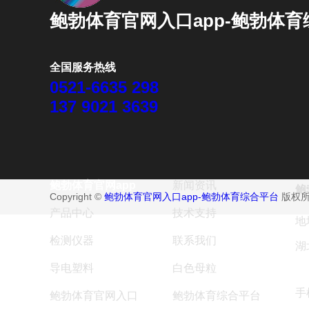
鲍勃体育官网入口app-鲍勃体
全国服务热线
0521-6635 298
137 9021 3639
鲍勃体育官网app
新闻资讯
鲍
Copyright ©
鲍勃体育官网入口app-鲍勃体育综合平台
版权
产品中心
技术支持
地
检测仪器
联系我们
湖
导电塑料
白色母粒
手
鲍勃体育官网入口
鲍勃体育综合平台