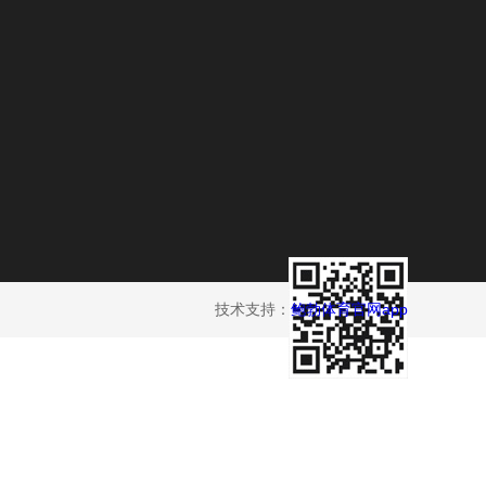
技术支持：
鲍勃体育官网app