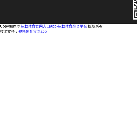
Copyright ©
鲍勃体育官网入口app-鲍勃体育综合平台
版权所有
技术支持：
鲍勃体育官网app