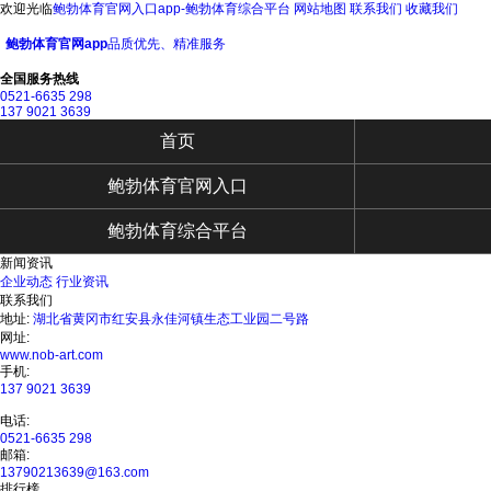
欢迎光临
鲍勃体育官网入口app-鲍勃体育综合平台
网站地图
联系我们
收藏我们
鲍勃体育官网app
品质优先、精准服务
全国服务热线
0521-6635 298
137 9021 3639
首页
鲍勃体育官网入口
鲍勃体育综合平台
新闻资讯
企业动态
行业资讯
联系我们
地址:
湖北省黄冈市红安县永佳河镇生态工业园二号路
网址:
www.nob-art.com
手机:
137 9021 3639
电话:
0521-6635 298
邮箱:
13790213639@163.com
排行榜