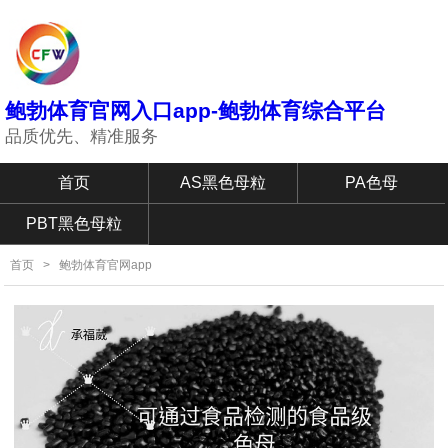
鲍勃体育官网入口app-鲍勃体育综合平台
品质优先、精准服务
首页
AS黑色母粒
PA色母
PBT黑色母粒
首页
>
鲍勃体育官网app