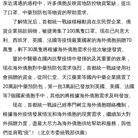
亲近溝通的過程中，许多僑胞反映當地防控物資緊缺，提出
了口罩、中藥預防包等物資的帮助需求。
了解情況后，首都統一戰線積極動員在京民營企業、僑
資企業捐款捐物，敏捷籌集了100萬隻口罩。现在已向意大
利、西班牙、英國、法國等疫情嚴重國家的海外僑胞捐贈70
萬隻，剩下30萬隻將根據海外僑胞需求分批次敏捷發貨。
鑒於中醫藥在國內抗擊疫情中發揮的及其重要的效果，
现在海外僑胞對中藥預防包需求強烈，首都統一戰線使用社
會捐贈的資金，從同仁堂、天江藥業等國內中藥企業購置了
20萬副中藥預防包，第一批3萬副已發放到英國、美國、法國
等7個國家僑胞手中，其他的將根據海外僑胞需求及時發放。
现在，首都統一戰線已經專門树立海外僑胞聯絡機制，
根據海外疫情發展情況和海外僑胞的現實需求，繼續加大對
外捐贈力度，盡最大尽力為海外僑胞供给幫助和服務，與他
們並肩戰“疫”！（北京市委統戰部供圖）