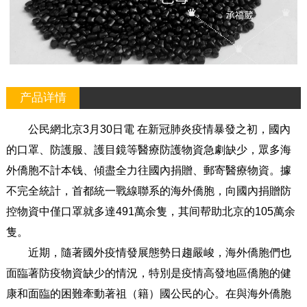
产品详情
公民網北京3月30日電 在新冠肺炎疫情暴發之初，國內
的口罩、防護服、護目鏡等醫療防護物資急劇缺少，眾多海
外僑胞不計本钱、傾盡全力往國內捐贈、郵寄醫療物資。據
不完全統計，首都統一戰線聯系的海外僑胞，向國內捐贈防
控物資中僅口罩就多達491萬余隻，其间帮助北京的105萬余
隻。
近期，隨著國外疫情發展態勢日趨嚴峻，海外僑胞們也
面臨著防疫物資缺少的情況，特別是疫情高發地區僑胞的健
康和面臨的困難牽動著祖（籍）國公民的心。在與海外僑胞