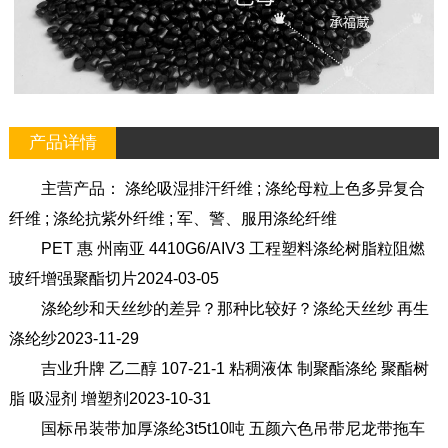
产品详情
主营产品： 涤纶吸湿排汗纤维 ; 涤纶母粒上色多异复合
纤维 ; 涤纶抗紫外纤维 ; 军、警、服用涤纶纤维
PET 惠 州南亚 4410G6/AIV3 工程塑料涤纶树脂粒阻燃
玻纤增强聚酯切片2024-03-05
涤纶纱和天丝纱的差异？那种比较好？涤纶天丝纱 再生
涤纶纱2023-11-29
吉业升牌 乙二醇 107-21-1 粘稠液体 制聚酯涤纶 聚酯树
脂 吸湿剂 增塑剂2023-10-31
国标吊装带加厚涤纶3t5t10吨 五颜六色吊带尼龙带拖车