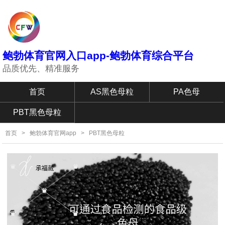
鲍勃体育官网入口app-鲍勃体育综合平台
品质优先、精准服务
首页
AS黑色母粒
PA色母
PBT黑色母粒
首页
>
鲍勃体育官网app
>
PBT黑色母粒