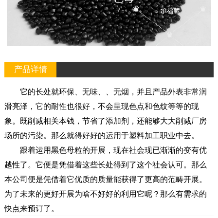
产品详情
它的长处就环保、无味、、无烟，并且产品外表非常润
滑亮泽，它的耐性也很好，不会呈现色点和色纹等等的现
象。既削减相关本钱，节省了添加剂，还能够大大削减厂房
场所的污染。那么就得好好的运用于塑料加工职业中去。
跟着运用黑色母粒的开展，现在社会现已渐渐的变有优
越性了。它便是凭借着这些长处得到了这个社会认可。那么
本公司便是凭借着它优质的质量能获得了更高的范畴开展。
为了未来的更好开展为啥不好好的利用它呢？那么有需求的
快点来预订了。