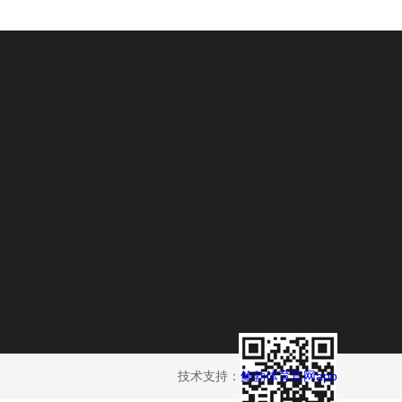
技术支持：
鲍勃体育官网app