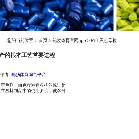
您的当前位置：
首页
>
鲍勃体育官网app
>
PBT黑色母粒
产的根本工艺首要进程
 作者:
鲍勃体育综合平台
的着色剂，而色母粒造粒机的原理是
粒在塑料制品中的使用多变，使各分