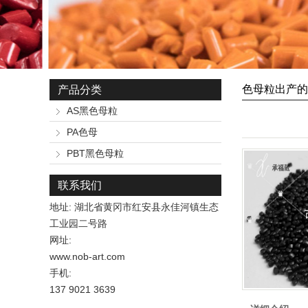
色母粒出产的
产品分类
AS黑色母粒
PA色母
PBT黑色母粒
联系我们
地址:
湖北省黄冈市红安县永佳河镇生态
工业园二号路
网址:
www.nob-art.com
手机:
137 9021 3639