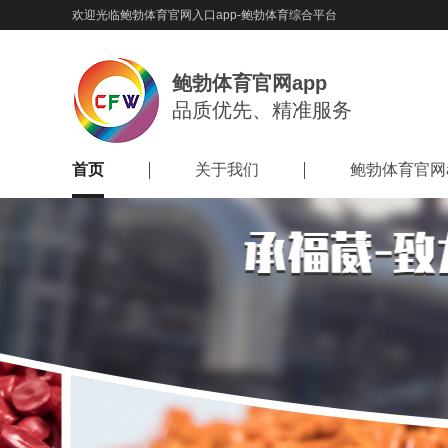
欢迎光临
鲍勃体育官网入口app-鲍勃体育综合平台
鲍勃体育官网app
品质优先、精准服务
首页
关于我们
鲍勃体育官网a
网站地图