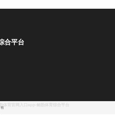
育综合平台
勃体育官网入口app-鲍勃体育综合平台
所有