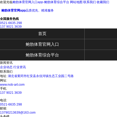
欢迎光临
鲍勃体育官网入口app-鲍勃体育综合平台
网站地图
联系我们
收藏我们
鲍勃体育官网app
品质优先、精准服务
全国服务热线
0521-6635 298
137 9021 3639
首页
鲍勃体育官网入口
鲍勃体育综合平台
新闻资讯
企业动态
行业资讯
联系我们
地址:
湖北省黄冈市红安县永佳河镇生态工业园二号路
网址:
www.nob-art.com
手机:
137 9021 3639
电话:
0521-6635 298
邮箱:
13790213639@163.com
头条榜