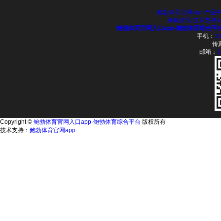
鲍勃体育官网app
产品
新闻资讯
技术支持
鲍勃体育官网入口app-鲍勃体育综合平
手机：
13
传
邮箱：
1
Copyright ©
鲍勃体育官网入口app-鲍勃体育综合平台
版权所有
技术支持：
鲍勃体育官网app