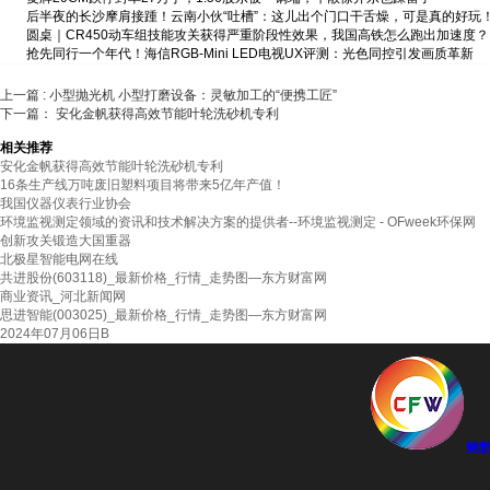
后半夜的长沙摩肩接踵！云南小伙“吐槽”：这儿出个门口干舌燥，可是真的好玩
圆桌｜CR450动车组技能攻关获得严重阶段性效果，我国高铁怎么跑出加速度？
抢先同行一个年代！海信RGB-Mini LED电视UX评测：光色同控引发画质革新
上一篇
: 小型抛光机 小型打磨设备：灵敏加工的“便携工匠”
下一篇： 安化金帆获得高效节能叶轮洗砂机专利
相关推荐
安化金帆获得高效节能叶轮洗砂机专利
16条生产线万吨废旧塑料项目将带来5亿年产值！
我国仪器仪表行业协会
环境监视测定领域的资讯和技术解决方案的提供者--环境监视测定 - OFweek环保网
创新攻关锻造大国重器
北极星智能电网在线
共进股份(603118)_最新价格_行情_走势图—东方财富网
商业资讯_河北新闻网
思进智能(003025)_最新价格_行情_走势图—东方财富网
2024年07月06日B
鲍勃