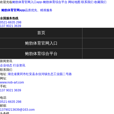
欢迎光临
鲍勃体育官网入口app-鲍勃体育综合平台
网站地图
联系我们
收藏我们
鲍勃体育官网app
品质优先、精准服务
全国服务热线
0521-6635 298
137 9021 3639
首页
鲍勃体育官网入口
鲍勃体育综合平台
新闻资讯
企业动态
行业资讯
联系我们
地址:
湖北省黄冈市红安县永佳河镇生态工业园二号路
网址:
www.nob-art.com
手机:
137 9021 3639
电话:
0521-6635 298
邮箱:
13790213639@163.com
头条榜