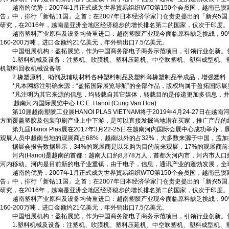
越南的优势：2007年1月正式成为世界貿易组织WTO第150个会员国，越南已脱
告」中，排行「新钻11国」之首；在2007年日本经济学家门仓贵史提出的「新兴5
研究，在2016年，越南是亚洲全地区经济稳步的增长排名第二的国家，仅次于印度。
越南塑料产业原料及设备均倚重进口：越南塑胶产业现今面临原料缺乏挑战，90%
160-200万吨，进口金额约21亿美元，年外销出口7.5亿美元。
中国组展机构：盈拓展览，作为中国商务部电子商务示范项目，引领行业创新。
1.塑料机械及设备：注塑机、吹膜机、塑料压延机、中空吹塑机、塑料成型机、
机塑料回收机械设备等
2.橡塑原料、助剂及辅助材料各种塑料制品及塑料薄橡塑制品半成品，增强塑料
*凡本网标注明确来源：“盈拓国际展览导航”的全部作品，版权均属于盈拓国际展
*凡注明为其它来源的信息，均转载自其它媒体，转载目的是传递更加多信息，并
,越南河内国际展览中心 I.C.E. Hanoi (Cung Van Hoa)
第10届越南塑胶工业展HANOI PLAS VIETNAM将于2019年4月24-27日在越南
方面覆盖塑胶及包装印刷产业上中下游，是可以直接发掘当地潜在买家，推广产品的
第九届Hanoi Plas展在2017年3月22-25日在越南河内国际会展中心成功举
观展人员中越南当地的观展商占68%，越南以外的占32%，大多数来源于中国，孟
据展会报告数据显示，34%的观展商是以采购为目的前来观展，17%的观展商前
河内(Hanoi)是越南的首都：越南人口約8,878万人，首都为河内市，河内市
河内移动。河内是目前新的电子业重镇，由于电子，信息，通讯产业的蓬勃发展，全
越南的优势：2007年1月正式成为世界貿易组织WTO第150个会员国，越南已脱
告」中，排行「新钻11国」之首；在2007年日本经济学家门仓贵史提出的「新兴5
研究，在2016年，越南是亚洲全地区经济稳步的增长排名第二的国家，仅次于印度。
越南塑料产业原料及设备均倚重进口：越南塑胶产业现今面临原料缺乏挑战，90%
160-200万吨，进口金额约21亿美元，年外销出口7.5亿美元。
中国组展机构：盈拓展览，作为中国商务部电子商务示范项目，引领行业创新。
1.塑料机械及设备：注塑机、吹膜机、塑料压延机、中空吹塑机、塑料成型机、