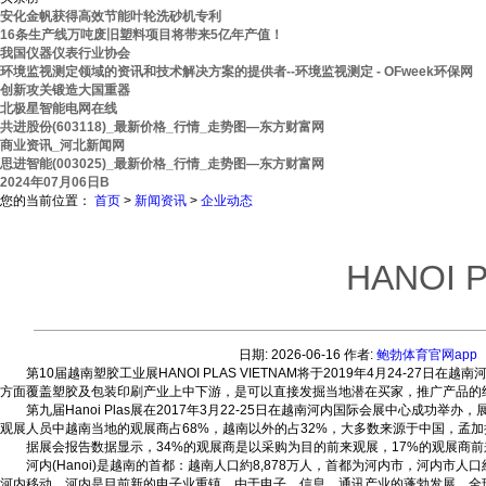
安化金帆获得高效节能叶轮洗砂机专利
16条生产线万吨废旧塑料项目将带来5亿年产值！
我国仪器仪表行业协会
环境监视测定领域的资讯和技术解决方案的提供者--环境监视测定 - OFweek环保网
创新攻关锻造大国重器
北极星智能电网在线
共进股份(603118)_最新价格_行情_走势图—东方财富网
商业资讯_河北新闻网
思进智能(003025)_最新价格_行情_走势图—东方财富网
2024年07月06日B
您的当前位置：
首页
>
新闻资讯
>
企业动态
HANOI 
日期: 2026-06-16
作者:
鲍勃体育官网app
第10届越南塑胶工业展HANOI PLAS VIETNAM将于2019年4月24-27日在越南
方面覆盖塑胶及包装印刷产业上中下游，是可以直接发掘当地潜在买家，推广产品的
第九届Hanoi Plas展在2017年3月22-25日在越南河内国际会展中心成功举
观展人员中越南当地的观展商占68%，越南以外的占32%，大多数来源于中国，孟
据展会报告数据显示，34%的观展商是以采购为目的前来观展，17%的观展商前
河内(Hanoi)是越南的首都：越南人口約8,878万人，首都为河内市，河内市
河内移动。河内是目前新的电子业重镇，由于电子，信息，通讯产业的蓬勃发展，全