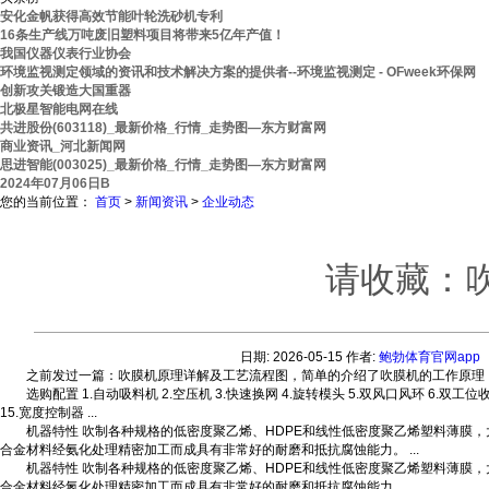
安化金帆获得高效节能叶轮洗砂机专利
16条生产线万吨废旧塑料项目将带来5亿年产值！
我国仪器仪表行业协会
环境监视测定领域的资讯和技术解决方案的提供者--环境监视测定 - OFweek环保网
创新攻关锻造大国重器
北极星智能电网在线
共进股份(603118)_最新价格_行情_走势图—东方财富网
商业资讯_河北新闻网
思进智能(003025)_最新价格_行情_走势图—东方财富网
2024年07月06日B
您的当前位置：
首页
>
新闻资讯
>
企业动态
请收藏：
日期: 2026-05-15
作者:
鲍勃体育官网app
之前发过一篇：吹膜机原理详解及工艺流程图，简单的介绍了吹膜机的工作原理，
选购配置 1.自动吸料机 2.空压机 3.快速换网 4.旋转模头 5.双风口风环 6.双工位收卷 
15.宽度控制器 ...
机器特性 吹制各种规格的低密度聚乙烯、HDPE和线性低密度聚乙烯塑料薄膜，大
合金材料经氨化处理精密加工而成具有非常好的耐磨和抵抗腐蚀能力。 ...
机器特性 吹制各种规格的低密度聚乙烯、HDPE和线性低密度聚乙烯塑料薄膜，大
合金材料经氮化处理精密加工而成具有非常好的耐磨和抵抗腐蚀能力。 ...