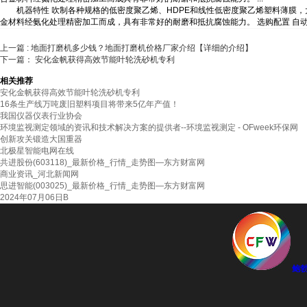
机器特性 吹制各种规格的低密度聚乙烯、HDPE和线性低密度聚乙烯塑料薄膜，大范
金材料经氨化处理精密加工而成，具有非常好的耐磨和抵抗腐蚀能力。 选购配置 自动吸
上一篇
: 地面打磨机多少钱？地面打磨机价格厂家介绍【详细的介绍】
下一篇： 安化金帆获得高效节能叶轮洗砂机专利
相关推荐
安化金帆获得高效节能叶轮洗砂机专利
16条生产线万吨废旧塑料项目将带来5亿年产值！
我国仪器仪表行业协会
环境监视测定领域的资讯和技术解决方案的提供者--环境监视测定 - OFweek环保网
创新攻关锻造大国重器
北极星智能电网在线
共进股份(603118)_最新价格_行情_走势图—东方财富网
商业资讯_河北新闻网
思进智能(003025)_最新价格_行情_走势图—东方财富网
2024年07月06日B
鲍勃